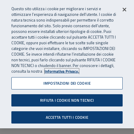
Numero Verde
800 810 810
.
Vai al menu principale
Vai al contenuto principale
Vai al Footer
Questo sito utilizza i cookie per migliorare i servizi e
Da cellulare e dall’estero
06 45539607
ottimizzare l’esperienza di navigazione dell’utente. I cookie di
natura tecnica sono indispensabili per permettere il corretto
funzionamento del sito. Solo previo consenso dell’utente,
Apri cerca
Apr
SuperAbile - il Contact Center Inail per il mondo della disabilità
possono essere installati ulteriori tipologie di cookie. Puoi
Navigazione principale
accettare tutti i cookie cliccando sul pulsante ACCETTA TUTTI I
COOKIE, oppure puoi effettuare le tue scelte sulle singole
categorie che vuoi installare, cliccando su IMPOSTAZIONI DEI
COOKIE. Se invece intendi rifiutarne l’installazione dei cookie
non tecnici, puoi farlo cliccando sul pulsante RIFIUTA I COOKIE
NON TECNICI o chiudendo il banner. Per conoscere i dettagli,
consulta la nostra
Informativa Privacy.
IMPOSTAZIONI DEI COOKIE
RIFIUTA I COOKIE NON TECNICI
ACCETTA TUTTI I COOKIE