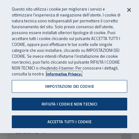
Numero Verde
800 810 810
.
Vai al menu principale
Vai al contenuto principale
Vai al Footer
Questo sito utilizza i cookie per migliorare i servizi e
Da cellulare e dall’estero
06 45539607
ottimizzare l’esperienza di navigazione dell’utente. I cookie di
natura tecnica sono indispensabili per permettere il corretto
funzionamento del sito. Solo previo consenso dell’utente,
Apri cerca
Apr
SuperAbile - il Contact Center Inail per il mondo della disabilità
possono essere installati ulteriori tipologie di cookie. Puoi
Navigazione principale
accettare tutti i cookie cliccando sul pulsante ACCETTA TUTTI I
Storie, news ed eventi
COOKIE, oppure puoi effettuare le tue scelte sulle singole
categorie che vuoi installare, cliccando su IMPOSTAZIONI DEI
COOKIE. Se invece intendi rifiutarne l’installazione dei cookie
Lasciati ispirare dal mondo di SuperAbile: scopri storie e
non tecnici, puoi farlo cliccando sul pulsante RIFIUTA I COOKIE
news, podcast, eventi intorno a te e non perderti la Rivista
NON TECNICI o chiudendo il banner. Per conoscere i dettagli,
consulta la nostra
Informativa Privacy.
e il Notiziario.
IMPOSTAZIONI DEI COOKIE
Esplora i contenuti per categoria
RIFIUTA I COOKIE NON TECNICI
ACCETTA TUTTI I COOKIE
Le storie