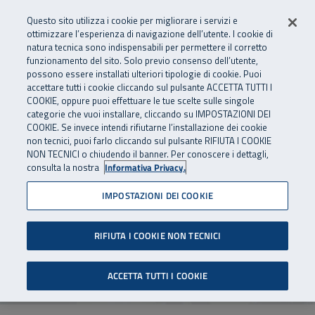
Numero Verde
800 810 810
.
Vai al menu principale
Vai al contenuto principale
Vai al Footer
Questo sito utilizza i cookie per migliorare i servizi e
Da cellulare e dall’estero
06 45539607
ottimizzare l’esperienza di navigazione dell’utente. I cookie di
natura tecnica sono indispensabili per permettere il corretto
funzionamento del sito. Solo previo consenso dell’utente,
Apri cerca
Apr
SuperAbile - il Contact Center Inail per il mondo della disabilità
possono essere installati ulteriori tipologie di cookie. Puoi
Navigazione principale
accettare tutti i cookie cliccando sul pulsante ACCETTA TUTTI I
Creiamo un mondo
COOKIE, oppure puoi effettuare le tue scelte sulle singole
categorie che vuoi installare, cliccando su IMPOSTAZIONI DEI
inclusivo e accessibile, il
COOKIE. Se invece intendi rifiutarne l’installazione dei cookie
non tecnici, puoi farlo cliccando sul pulsante RIFIUTA I COOKIE
tuo
NON TECNICI o chiudendo il banner. Per conoscere i dettagli,
consulta la nostra
Informativa Privacy.
SuperAbile è il
servizio INAIL
dedicato alla disabilità.
IMPOSTAZIONI DEI COOKIE
Insieme a te e per te, ci impegnamo ogni giorno a
promuovere un
nuovo punto di vista,
per costruire
RIFIUTA I COOKIE NON TECNICI
una società
sempre più
accessibile e inclusiva.
ACCETTA TUTTI I COOKIE