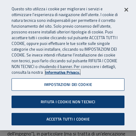
Numero Verde
800 810 810
.
Vai al menu principale
Vai al contenuto principale
Vai al Footer
Questo sito utilizza i cookie per migliorare i servizi e
Da cellulare e dall’estero
06 45539607
ottimizzare l’esperienza di navigazione dell’utente. I cookie di
natura tecnica sono indispensabili per permettere il corretto
funzionamento del sito. Solo previo consenso dell’utente,
Apri cerca
Apr
SuperAbile - il Contact Center Inail per il mondo della disabilità
possono essere installati ulteriori tipologie di cookie. Puoi
Navigazione principale
accettare tutti i cookie cliccando sul pulsante ACCETTA TUTTI I
COOKIE, oppure puoi effettuare le tue scelte sulle singole
Copyright
categorie che vuoi installare, cliccando su IMPOSTAZIONI DEI
COOKIE. Se invece intendi rifiutarne l’installazione dei cookie
Il diritto d'autore è quel diritto riconosciuto
non tecnici, puoi farlo cliccando sul pulsante RIFIUTA I COOKIE
NON TECNICI o chiudendo il banner. Per conoscere i dettagli,
dall'ordinamento dello Stato a colui che abbia realizzato
consulta la nostra
Informativa Privacy.
un'opera dell'ingegno a carattere creativo; in Italia è
disciplinato dalla
Legge 22 aprile 1941, n. 633
e
IMPOSTAZIONI DEI COOKIE
successive modifiche. In ordine di tempo una delle ultime
proviene dalla
Legge 22 maggio 2004, n. 128
.
RIFIUTA I COOKIE NON TECNICI
Opere tutelate
ACCETTA TUTTI I COOKIE
Vengono tutelate tutte le opere creative ("opere
dell'ingegno"), in particolare (ma si tratta di un'elencazione