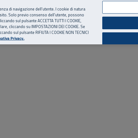
per te, chiamaci.
Numero Verde
800 810 810
.
Da cellulare e dall’estero
06 
ienza di navigazione dell’utente. I cookie di natura
 sito. Solo previo consenso dell’utente, possono
ie cliccando sul pulsante ACCETTA TUTTI I COOKIE,
ed eventi
Risorse utili
Supporto
tallare, cliccando su IMPOSTAZIONI DEI COOKIE. Se
o cliccando sul pulsante RIFIUTA I COOKIE NON TECNICI
ativa Privacy.