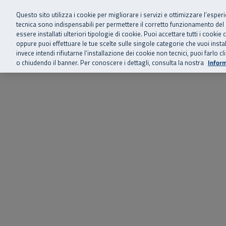
Siamo qui 
Vai al menu principale
Vai al contenuto principale
Vai al Footer
Questo sito utilizza i cookie per migliorare i servizi e ottimizzare l’esper
tecnica sono indispensabili per permettere il corretto funzionamento del
essere installati ulteriori tipologie di cookie. Puoi accettare tutti i cook
Home
Chi siamo
Storie, news 
SuperAbile - il Contact Center Inail per il mondo della disabilità
oppure puoi effettuare le tue scelte sulle singole categorie che vuoi ins
invece intendi rifiutarne l’installazione dei cookie non tecnici, puoi farl
o chiudendo il banner. Per conoscere i dettagli, consulta la nostra
Inform