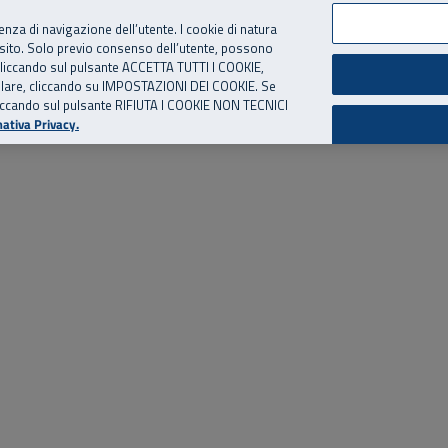
per te, chiamaci.
Numero Verde
800 810 810
.
Da cellulare e dall’estero
06 
ienza di navigazione dell’utente. I cookie di natura
 sito. Solo previo consenso dell’utente, possono
ie cliccando sul pulsante ACCETTA TUTTI I COOKIE,
ed eventi
Risorse utili
Supporto
tallare, cliccando su IMPOSTAZIONI DEI COOKIE. Se
o cliccando sul pulsante RIFIUTA I COOKIE NON TECNICI
ativa Privacy.