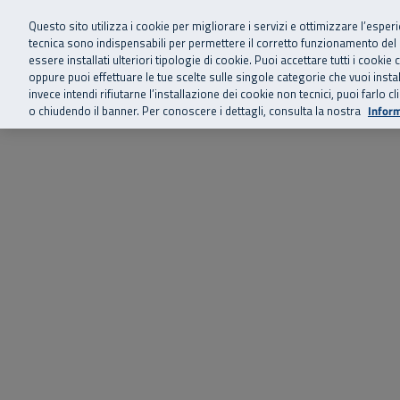
Siamo qui 
Vai al menu principale
Vai al contenuto principale
Vai al Footer
Questo sito utilizza i cookie per migliorare i servizi e ottimizzare l’esper
tecnica sono indispensabili per permettere il corretto funzionamento del
essere installati ulteriori tipologie di cookie. Puoi accettare tutti i cook
Home
Chi siamo
Storie, news 
SuperAbile - il Contact Center Inail per il mondo della disabilità
oppure puoi effettuare le tue scelte sulle singole categorie che vuoi ins
invece intendi rifiutarne l’installazione dei cookie non tecnici, puoi farl
o chiudendo il banner. Per conoscere i dettagli, consulta la nostra
Inform