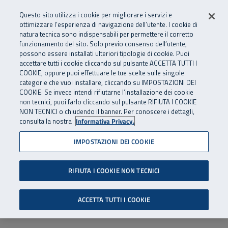
Numero Verde
800 810 810
.
Vai al menu principale
Vai al contenuto principale
Vai al Footer
Questo sito utilizza i cookie per migliorare i servizi e
Da cellulare e dall’estero
06 45539607
ottimizzare l’esperienza di navigazione dell’utente. I cookie di
natura tecnica sono indispensabili per permettere il corretto
funzionamento del sito. Solo previo consenso dell’utente,
Apri cerca
Apr
SuperAbile - il Contact Center Inail per il mondo della disabilità
possono essere installati ulteriori tipologie di cookie. Puoi
Navigazione principale
accettare tutti i cookie cliccando sul pulsante ACCETTA TUTTI I
COOKIE, oppure puoi effettuare le tue scelte sulle singole
categorie che vuoi installare, cliccando su IMPOSTAZIONI DEI
COOKIE. Se invece intendi rifiutarne l’installazione dei cookie
non tecnici, puoi farlo cliccando sul pulsante RIFIUTA I COOKIE
NON TECNICI o chiudendo il banner. Per conoscere i dettagli,
consulta la nostra
Informativa Privacy.
IMPOSTAZIONI DEI COOKIE
RIFIUTA I COOKIE NON TECNICI
ACCETTA TUTTI I COOKIE