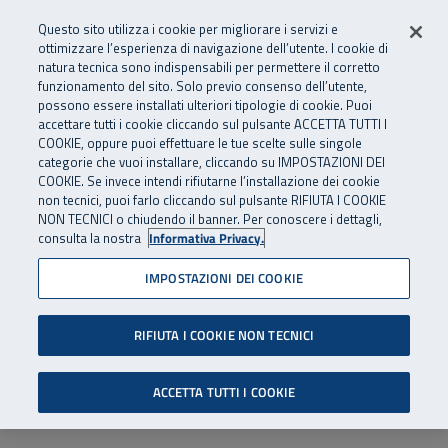
Numero Verde
800 810 810
.
Vai al menu principale
Vai al contenuto principale
Vai al Footer
Questo sito utilizza i cookie per migliorare i servizi e
Da cellulare e dall’estero
06 45539607
ottimizzare l’esperienza di navigazione dell’utente. I cookie di
natura tecnica sono indispensabili per permettere il corretto
funzionamento del sito. Solo previo consenso dell’utente,
Apri cerca
Apr
SuperAbile - il Contact Center Inail per il mondo della disabilità
possono essere installati ulteriori tipologie di cookie. Puoi
Navigazione principale
accettare tutti i cookie cliccando sul pulsante ACCETTA TUTTI I
COOKIE, oppure puoi effettuare le tue scelte sulle singole
categorie che vuoi installare, cliccando su IMPOSTAZIONI DEI
COOKIE. Se invece intendi rifiutarne l’installazione dei cookie
non tecnici, puoi farlo cliccando sul pulsante RIFIUTA I COOKIE
NON TECNICI o chiudendo il banner. Per conoscere i dettagli,
consulta la nostra
Informativa Privacy.
IMPOSTAZIONI DEI COOKIE
RIFIUTA I COOKIE NON TECNICI
ACCETTA TUTTI I COOKIE