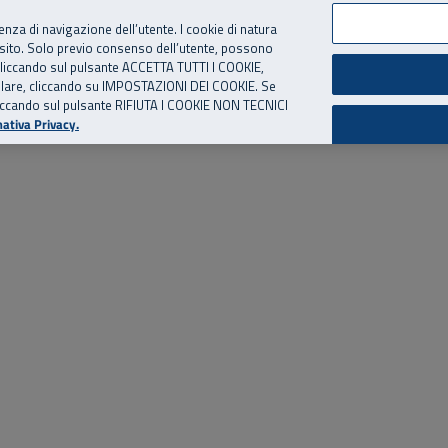
per te, chiamaci.
Numero Verde
800 810 810
.
Da cellulare e dall’estero
06 
ienza di navigazione dell’utente. I cookie di natura
 sito. Solo previo consenso dell’utente, possono
ie cliccando sul pulsante ACCETTA TUTTI I COOKIE,
ed eventi
Risorse utili
Supporto
tallare, cliccando su IMPOSTAZIONI DEI COOKIE. Se
o cliccando sul pulsante RIFIUTA I COOKIE NON TECNICI
ativa Privacy.