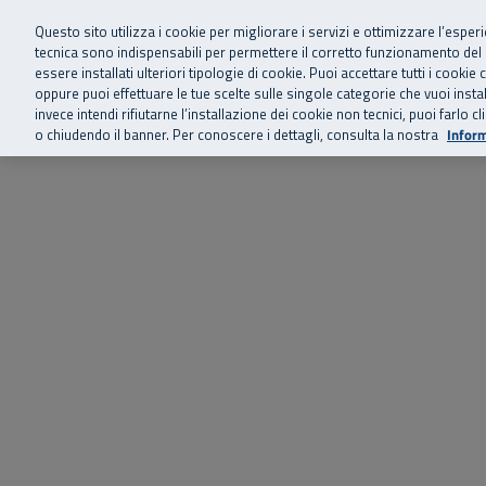
Siamo qui 
Vai al menu principale
Vai al contenuto principale
Vai al Footer
Questo sito utilizza i cookie per migliorare i servizi e ottimizzare l’esper
tecnica sono indispensabili per permettere il corretto funzionamento del
essere installati ulteriori tipologie di cookie. Puoi accettare tutti i cook
Home
Chi siamo
Storie, news 
SuperAbile - il Contact Center Inail per il mondo della disabilità
oppure puoi effettuare le tue scelte sulle singole categorie che vuoi ins
invece intendi rifiutarne l’installazione dei cookie non tecnici, puoi farl
o chiudendo il banner. Per conoscere i dettagli, consulta la nostra
Inform