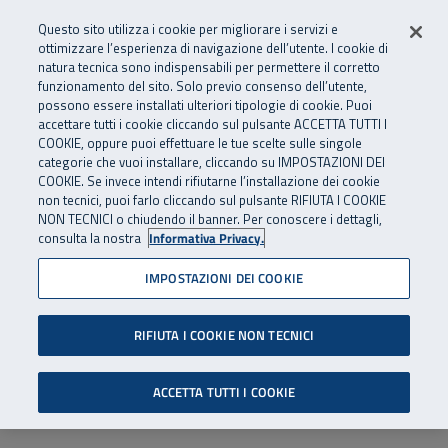
Numero Verde
800 810 810
.
Vai al menu principale
Vai al contenuto principale
Vai al Footer
Questo sito utilizza i cookie per migliorare i servizi e
Da cellulare e dall’estero
06 45539607
ottimizzare l’esperienza di navigazione dell’utente. I cookie di
natura tecnica sono indispensabili per permettere il corretto
funzionamento del sito. Solo previo consenso dell’utente,
Apri cerca
Apr
SuperAbile - il Contact Center Inail per il mondo della disabilità
possono essere installati ulteriori tipologie di cookie. Puoi
Navigazione principale
accettare tutti i cookie cliccando sul pulsante ACCETTA TUTTI I
COOKIE, oppure puoi effettuare le tue scelte sulle singole
categorie che vuoi installare, cliccando su IMPOSTAZIONI DEI
COOKIE. Se invece intendi rifiutarne l’installazione dei cookie
non tecnici, puoi farlo cliccando sul pulsante RIFIUTA I COOKIE
NON TECNICI o chiudendo il banner. Per conoscere i dettagli,
consulta la nostra
Informativa Privacy.
IMPOSTAZIONI DEI COOKIE
RIFIUTA I COOKIE NON TECNICI
ACCETTA TUTTI I COOKIE