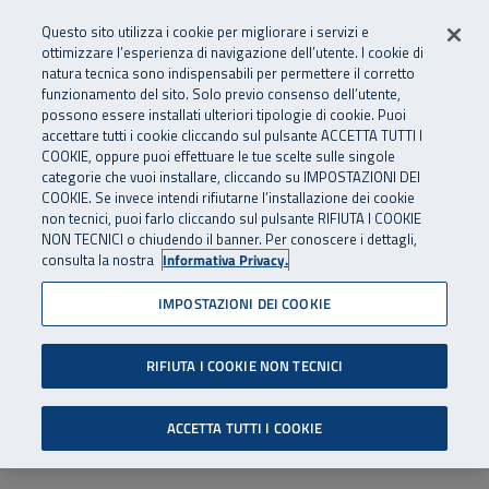
Numero Verde
800 810 810
.
Vai al menu principale
Vai al contenuto principale
Vai al Footer
Questo sito utilizza i cookie per migliorare i servizi e
Da cellulare e dall’estero
06 45539607
ottimizzare l’esperienza di navigazione dell’utente. I cookie di
natura tecnica sono indispensabili per permettere il corretto
funzionamento del sito. Solo previo consenso dell’utente,
Apri cerca
Apr
SuperAbile - il Contact Center Inail per il mondo della disabilità
possono essere installati ulteriori tipologie di cookie. Puoi
Navigazione principale
accettare tutti i cookie cliccando sul pulsante ACCETTA TUTTI I
COOKIE, oppure puoi effettuare le tue scelte sulle singole
categorie che vuoi installare, cliccando su IMPOSTAZIONI DEI
COOKIE. Se invece intendi rifiutarne l’installazione dei cookie
non tecnici, puoi farlo cliccando sul pulsante RIFIUTA I COOKIE
NON TECNICI o chiudendo il banner. Per conoscere i dettagli,
consulta la nostra
Informativa Privacy.
IMPOSTAZIONI DEI COOKIE
RIFIUTA I COOKIE NON TECNICI
ACCETTA TUTTI I COOKIE