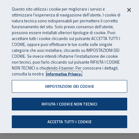
Numero Verde
800 810 810
.
Vai al menu principale
Vai al contenuto principale
Vai al Footer
Questo sito utilizza i cookie per migliorare i servizi e
Da cellulare e dall’estero
06 45539607
ottimizzare l’esperienza di navigazione dell’utente. I cookie di
natura tecnica sono indispensabili per permettere il corretto
funzionamento del sito. Solo previo consenso dell’utente,
Apri cerca
Apr
SuperAbile - il Contact Center Inail per il mondo della disabilità
possono essere installati ulteriori tipologie di cookie. Puoi
Navigazione principale
accettare tutti i cookie cliccando sul pulsante ACCETTA TUTTI I
COOKIE, oppure puoi effettuare le tue scelte sulle singole
categorie che vuoi installare, cliccando su IMPOSTAZIONI DEI
COOKIE. Se invece intendi rifiutarne l’installazione dei cookie
non tecnici, puoi farlo cliccando sul pulsante RIFIUTA I COOKIE
NON TECNICI o chiudendo il banner. Per conoscere i dettagli,
consulta la nostra
Informativa Privacy.
IMPOSTAZIONI DEI COOKIE
RIFIUTA I COOKIE NON TECNICI
ACCETTA TUTTI I COOKIE