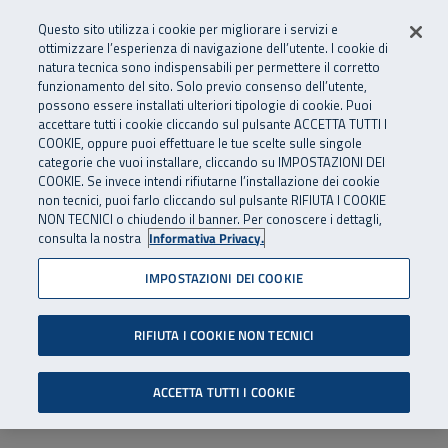
Numero Verde
800 810 810
.
Vai al menu principale
Vai al contenuto principale
Vai al Footer
Questo sito utilizza i cookie per migliorare i servizi e
Da cellulare e dall’estero
06 45539607
ottimizzare l’esperienza di navigazione dell’utente. I cookie di
natura tecnica sono indispensabili per permettere il corretto
funzionamento del sito. Solo previo consenso dell’utente,
Apri cerca
Apr
SuperAbile - il Contact Center Inail per il mondo della disabilità
possono essere installati ulteriori tipologie di cookie. Puoi
Navigazione principale
accettare tutti i cookie cliccando sul pulsante ACCETTA TUTTI I
COOKIE, oppure puoi effettuare le tue scelte sulle singole
categorie che vuoi installare, cliccando su IMPOSTAZIONI DEI
COOKIE. Se invece intendi rifiutarne l’installazione dei cookie
non tecnici, puoi farlo cliccando sul pulsante RIFIUTA I COOKIE
NON TECNICI o chiudendo il banner. Per conoscere i dettagli,
consulta la nostra
Informativa Privacy.
IMPOSTAZIONI DEI COOKIE
RIFIUTA I COOKIE NON TECNICI
ACCETTA TUTTI I COOKIE