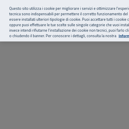
Siamo qui 
Vai al menu principale
Vai al contenuto principale
Vai al Footer
Questo sito utilizza i cookie per migliorare i servizi e ottimizzare l’esper
tecnica sono indispensabili per permettere il corretto funzionamento del
essere installati ulteriori tipologie di cookie. Puoi accettare tutti i cook
Home
Chi siamo
Storie, news 
SuperAbile - il Contact Center Inail per il mondo della disabilità
oppure puoi effettuare le tue scelte sulle singole categorie che vuoi ins
invece intendi rifiutarne l’installazione dei cookie non tecnici, puoi farl
o chiudendo il banner. Per conoscere i dettagli, consulta la nostra
Inform