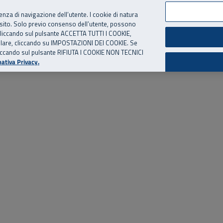
per te, chiamaci.
Numero Verde
800 810 810
.
Da cellulare e dall’estero
06 
ienza di navigazione dell’utente. I cookie di natura
 sito. Solo previo consenso dell’utente, possono
ie cliccando sul pulsante ACCETTA TUTTI I COOKIE,
ed eventi
Risorse utili
Supporto
tallare, cliccando su IMPOSTAZIONI DEI COOKIE. Se
o cliccando sul pulsante RIFIUTA I COOKIE NON TECNICI
ativa Privacy.