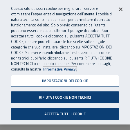
Numero Verde
800 810 810
.
Vai al menu principale
Vai al contenuto principale
Vai al Footer
Questo sito utilizza i cookie per migliorare i servizi e
Da cellulare e dall’estero
06 45539607
ottimizzare l’esperienza di navigazione dell’utente. I cookie di
natura tecnica sono indispensabili per permettere il corretto
funzionamento del sito. Solo previo consenso dell’utente,
Apri cerca
Apr
SuperAbile - il Contact Center Inail per il mondo della disabilità
possono essere installati ulteriori tipologie di cookie. Puoi
Navigazione principale
accettare tutti i cookie cliccando sul pulsante ACCETTA TUTTI I
COOKIE, oppure puoi effettuare le tue scelte sulle singole
categorie che vuoi installare, cliccando su IMPOSTAZIONI DEI
COOKIE. Se invece intendi rifiutarne l’installazione dei cookie
non tecnici, puoi farlo cliccando sul pulsante RIFIUTA I COOKIE
NON TECNICI o chiudendo il banner. Per conoscere i dettagli,
consulta la nostra
Informativa Privacy.
IMPOSTAZIONI DEI COOKIE
RIFIUTA I COOKIE NON TECNICI
ACCETTA TUTTI I COOKIE