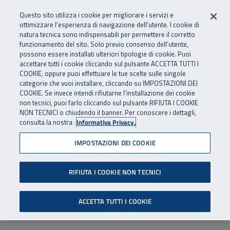
Numero Verde
800 810 810
.
Vai al menu principale
Vai al contenuto principale
Vai al Footer
Questo sito utilizza i cookie per migliorare i servizi e
Da cellulare e dall’estero
06 45539607
ottimizzare l’esperienza di navigazione dell’utente. I cookie di
natura tecnica sono indispensabili per permettere il corretto
funzionamento del sito. Solo previo consenso dell’utente,
Apri cerca
Apr
SuperAbile - il Contact Center Inail per il mondo della disabilità
possono essere installati ulteriori tipologie di cookie. Puoi
Navigazione principale
accettare tutti i cookie cliccando sul pulsante ACCETTA TUTTI I
COOKIE, oppure puoi effettuare le tue scelte sulle singole
categorie che vuoi installare, cliccando su IMPOSTAZIONI DEI
COOKIE. Se invece intendi rifiutarne l’installazione dei cookie
non tecnici, puoi farlo cliccando sul pulsante RIFIUTA I COOKIE
NON TECNICI o chiudendo il banner. Per conoscere i dettagli,
consulta la nostra
Informativa Privacy.
IMPOSTAZIONI DEI COOKIE
RIFIUTA I COOKIE NON TECNICI
ACCETTA TUTTI I COOKIE