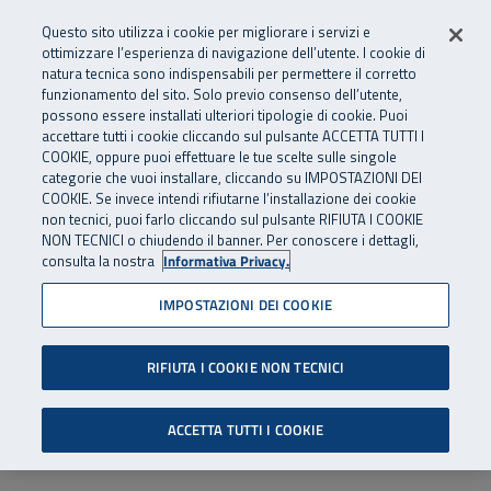
Numero Verde
800 810 810
.
Vai al menu principale
Vai al contenuto principale
Vai al Footer
Questo sito utilizza i cookie per migliorare i servizi e
Da cellulare e dall’estero
06 45539607
ottimizzare l’esperienza di navigazione dell’utente. I cookie di
natura tecnica sono indispensabili per permettere il corretto
funzionamento del sito. Solo previo consenso dell’utente,
Apri cerca
Apr
SuperAbile - il Contact Center Inail per il mondo della disabilità
possono essere installati ulteriori tipologie di cookie. Puoi
Navigazione principale
accettare tutti i cookie cliccando sul pulsante ACCETTA TUTTI I
COOKIE, oppure puoi effettuare le tue scelte sulle singole
categorie che vuoi installare, cliccando su IMPOSTAZIONI DEI
COOKIE. Se invece intendi rifiutarne l’installazione dei cookie
non tecnici, puoi farlo cliccando sul pulsante RIFIUTA I COOKIE
NON TECNICI o chiudendo il banner. Per conoscere i dettagli,
consulta la nostra
Informativa Privacy.
IMPOSTAZIONI DEI COOKIE
RIFIUTA I COOKIE NON TECNICI
ACCETTA TUTTI I COOKIE