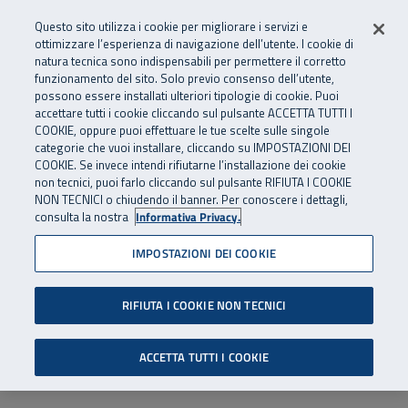
Numero Verde
800 810 810
.
Vai al menu principale
Vai al contenuto principale
Vai al Footer
Questo sito utilizza i cookie per migliorare i servizi e
Da cellulare e dall’estero
06 45539607
ottimizzare l’esperienza di navigazione dell’utente. I cookie di
natura tecnica sono indispensabili per permettere il corretto
funzionamento del sito. Solo previo consenso dell’utente,
Apri cerca
Apr
SuperAbile - il Contact Center Inail per il mondo della disabilità
possono essere installati ulteriori tipologie di cookie. Puoi
Navigazione principale
accettare tutti i cookie cliccando sul pulsante ACCETTA TUTTI I
COOKIE, oppure puoi effettuare le tue scelte sulle singole
categorie che vuoi installare, cliccando su IMPOSTAZIONI DEI
COOKIE. Se invece intendi rifiutarne l’installazione dei cookie
non tecnici, puoi farlo cliccando sul pulsante RIFIUTA I COOKIE
NON TECNICI o chiudendo il banner. Per conoscere i dettagli,
consulta la nostra
Informativa Privacy.
IMPOSTAZIONI DEI COOKIE
RIFIUTA I COOKIE NON TECNICI
ACCETTA TUTTI I COOKIE