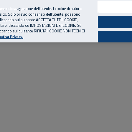
per te, chiamaci.
Numero Verde
800 810 810
.
Da cellulare e dall’estero
06 
ienza di navigazione dell’utente. I cookie di natura
 sito. Solo previo consenso dell’utente, possono
ie cliccando sul pulsante ACCETTA TUTTI I COOKIE,
ed eventi
Risorse utili
Supporto
tallare, cliccando su IMPOSTAZIONI DEI COOKIE. Se
o cliccando sul pulsante RIFIUTA I COOKIE NON TECNICI
ativa Privacy.