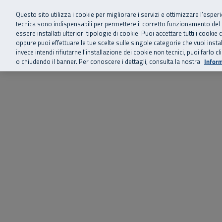
Siamo qui 
Vai al menu principale
Vai al contenuto principale
Vai al Footer
Questo sito utilizza i cookie per migliorare i servizi e ottimizzare l’esper
tecnica sono indispensabili per permettere il corretto funzionamento del
essere installati ulteriori tipologie di cookie. Puoi accettare tutti i cook
Home
Chi siamo
Storie, news 
SuperAbile - il Contact Center Inail per il mondo della disabilità
oppure puoi effettuare le tue scelte sulle singole categorie che vuoi ins
invece intendi rifiutarne l’installazione dei cookie non tecnici, puoi farl
o chiudendo il banner. Per conoscere i dettagli, consulta la nostra
Inform