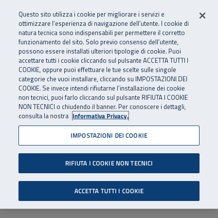
Numero Verde
800 810 810
.
Vai al menu principale
Vai al contenuto principale
Vai al Footer
Questo sito utilizza i cookie per migliorare i servizi e
Da cellulare e dall’estero
06 45539607
ottimizzare l’esperienza di navigazione dell’utente. I cookie di
natura tecnica sono indispensabili per permettere il corretto
funzionamento del sito. Solo previo consenso dell’utente,
Apri cerca
Apr
SuperAbile - il Contact Center Inail per il mondo della disabilità
possono essere installati ulteriori tipologie di cookie. Puoi
Navigazione principale
accettare tutti i cookie cliccando sul pulsante ACCETTA TUTTI I
COOKIE, oppure puoi effettuare le tue scelte sulle singole
categorie che vuoi installare, cliccando su IMPOSTAZIONI DEI
COOKIE. Se invece intendi rifiutarne l’installazione dei cookie
non tecnici, puoi farlo cliccando sul pulsante RIFIUTA I COOKIE
NON TECNICI o chiudendo il banner. Per conoscere i dettagli,
consulta la nostra
Informativa Privacy.
IMPOSTAZIONI DEI COOKIE
RIFIUTA I COOKIE NON TECNICI
ACCETTA TUTTI I COOKIE