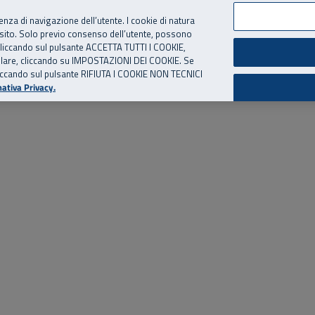
per te, chiamaci.
Numero Verde
800 810 810
.
Da cellulare e dall’estero
06 
ienza di navigazione dell’utente. I cookie di natura
 sito. Solo previo consenso dell’utente, possono
ie cliccando sul pulsante ACCETTA TUTTI I COOKIE,
ed eventi
Risorse utili
Supporto
tallare, cliccando su IMPOSTAZIONI DEI COOKIE. Se
o cliccando sul pulsante RIFIUTA I COOKIE NON TECNICI
ativa Privacy.