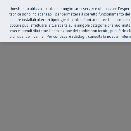
Siamo qui 
Vai al menu principale
Vai al contenuto principale
Vai al Footer
Questo sito utilizza i cookie per migliorare i servizi e ottimizzare l’esper
tecnica sono indispensabili per permettere il corretto funzionamento del
essere installati ulteriori tipologie di cookie. Puoi accettare tutti i cook
Home
Chi siamo
Storie, news 
SuperAbile - il Contact Center Inail per il mondo della disabilità
oppure puoi effettuare le tue scelte sulle singole categorie che vuoi ins
invece intendi rifiutarne l’installazione dei cookie non tecnici, puoi farl
o chiudendo il banner. Per conoscere i dettagli, consulta la nostra
Inform