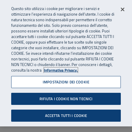
Numero Verde
800 810 810
.
Vai al menu principale
Vai al contenuto principale
Vai al Footer
Questo sito utilizza i cookie per migliorare i servizi e
Da cellulare e dall’estero
06 45539607
ottimizzare l’esperienza di navigazione dell’utente. I cookie di
natura tecnica sono indispensabili per permettere il corretto
funzionamento del sito. Solo previo consenso dell’utente,
Apri cerca
Apr
SuperAbile - il Contact Center Inail per il mondo della disabilità
possono essere installati ulteriori tipologie di cookie. Puoi
Navigazione principale
accettare tutti i cookie cliccando sul pulsante ACCETTA TUTTI I
COOKIE, oppure puoi effettuare le tue scelte sulle singole
categorie che vuoi installare, cliccando su IMPOSTAZIONI DEI
COOKIE. Se invece intendi rifiutarne l’installazione dei cookie
non tecnici, puoi farlo cliccando sul pulsante RIFIUTA I COOKIE
NON TECNICI o chiudendo il banner. Per conoscere i dettagli,
consulta la nostra
Informativa Privacy.
IMPOSTAZIONI DEI COOKIE
RIFIUTA I COOKIE NON TECNICI
ACCETTA TUTTI I COOKIE