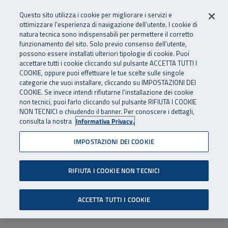
Numero Verde
800 810 810
.
Vai al menu principale
Vai al contenuto principale
Vai al Footer
Questo sito utilizza i cookie per migliorare i servizi e
Da cellulare e dall’estero
06 45539607
ottimizzare l’esperienza di navigazione dell’utente. I cookie di
natura tecnica sono indispensabili per permettere il corretto
funzionamento del sito. Solo previo consenso dell’utente,
Apri cerca
Apr
SuperAbile - il Contact Center Inail per il mondo della disabilità
possono essere installati ulteriori tipologie di cookie. Puoi
Navigazione principale
accettare tutti i cookie cliccando sul pulsante ACCETTA TUTTI I
COOKIE, oppure puoi effettuare le tue scelte sulle singole
categorie che vuoi installare, cliccando su IMPOSTAZIONI DEI
COOKIE. Se invece intendi rifiutarne l’installazione dei cookie
non tecnici, puoi farlo cliccando sul pulsante RIFIUTA I COOKIE
NON TECNICI o chiudendo il banner. Per conoscere i dettagli,
consulta la nostra
Informativa Privacy.
IMPOSTAZIONI DEI COOKIE
RIFIUTA I COOKIE NON TECNICI
ACCETTA TUTTI I COOKIE