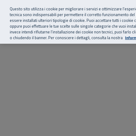
Siamo qui 
Vai al menu principale
Vai al contenuto principale
Vai al Footer
Questo sito utilizza i cookie per migliorare i servizi e ottimizzare l’esper
tecnica sono indispensabili per permettere il corretto funzionamento del
essere installati ulteriori tipologie di cookie. Puoi accettare tutti i cook
Home
Chi siamo
Storie, news 
SuperAbile - il Contact Center Inail per il mondo della disabilità
oppure puoi effettuare le tue scelte sulle singole categorie che vuoi ins
invece intendi rifiutarne l’installazione dei cookie non tecnici, puoi farl
o chiudendo il banner. Per conoscere i dettagli, consulta la nostra
Inform