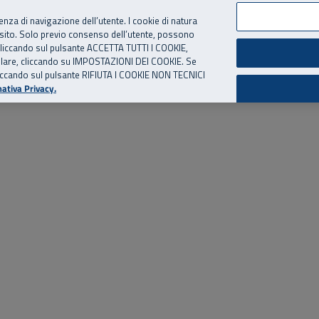
per te, chiamaci.
Numero Verde
800 810 810
.
Da cellulare e dall’estero
06 
ienza di navigazione dell’utente. I cookie di natura
 sito. Solo previo consenso dell’utente, possono
ie cliccando sul pulsante ACCETTA TUTTI I COOKIE,
ed eventi
Risorse utili
Supporto
tallare, cliccando su IMPOSTAZIONI DEI COOKIE. Se
o cliccando sul pulsante RIFIUTA I COOKIE NON TECNICI
ativa Privacy.