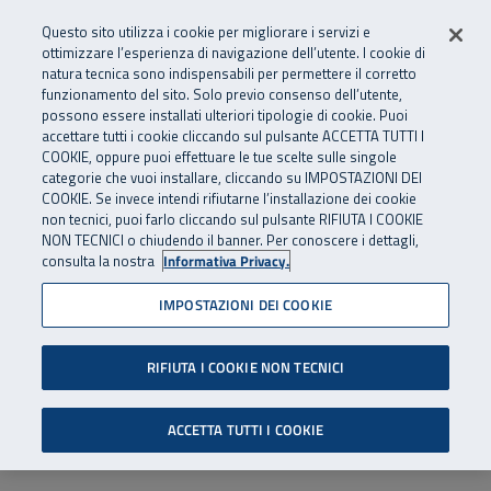
Numero Verde
800 810 810
.
Vai al menu principale
Vai al contenuto principale
Vai al Footer
Questo sito utilizza i cookie per migliorare i servizi e
Da cellulare e dall’estero
06 45539607
ottimizzare l’esperienza di navigazione dell’utente. I cookie di
natura tecnica sono indispensabili per permettere il corretto
funzionamento del sito. Solo previo consenso dell’utente,
Apri cerca
Apr
SuperAbile - il Contact Center Inail per il mondo della disabilità
possono essere installati ulteriori tipologie di cookie. Puoi
Navigazione principale
accettare tutti i cookie cliccando sul pulsante ACCETTA TUTTI I
COOKIE, oppure puoi effettuare le tue scelte sulle singole
categorie che vuoi installare, cliccando su IMPOSTAZIONI DEI
COOKIE. Se invece intendi rifiutarne l’installazione dei cookie
non tecnici, puoi farlo cliccando sul pulsante RIFIUTA I COOKIE
NON TECNICI o chiudendo il banner. Per conoscere i dettagli,
consulta la nostra
Informativa Privacy.
IMPOSTAZIONI DEI COOKIE
RIFIUTA I COOKIE NON TECNICI
ACCETTA TUTTI I COOKIE