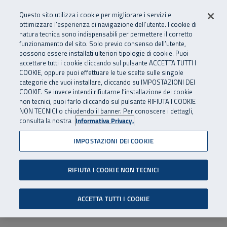
Numero Verde
800 810 810
.
Vai al menu principale
Vai al contenuto principale
Vai al Footer
Questo sito utilizza i cookie per migliorare i servizi e
Da cellulare e dall’estero
06 45539607
ottimizzare l’esperienza di navigazione dell’utente. I cookie di
natura tecnica sono indispensabili per permettere il corretto
funzionamento del sito. Solo previo consenso dell’utente,
Apri cerca
Apr
SuperAbile - il Contact Center Inail per il mondo della disabilità
possono essere installati ulteriori tipologie di cookie. Puoi
Navigazione principale
accettare tutti i cookie cliccando sul pulsante ACCETTA TUTTI I
COOKIE, oppure puoi effettuare le tue scelte sulle singole
categorie che vuoi installare, cliccando su IMPOSTAZIONI DEI
COOKIE. Se invece intendi rifiutarne l’installazione dei cookie
non tecnici, puoi farlo cliccando sul pulsante RIFIUTA I COOKIE
NON TECNICI o chiudendo il banner. Per conoscere i dettagli,
consulta la nostra
Informativa Privacy.
IMPOSTAZIONI DEI COOKIE
RIFIUTA I COOKIE NON TECNICI
ACCETTA TUTTI I COOKIE