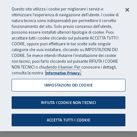
Numero Verde
800 810 810
.
Vai al menu principale
Vai al contenuto principale
Vai al Footer
Questo sito utilizza i cookie per migliorare i servizi e
Da cellulare e dall’estero
06 45539607
ottimizzare l’esperienza di navigazione dell’utente. I cookie di
natura tecnica sono indispensabili per permettere il corretto
funzionamento del sito. Solo previo consenso dell’utente,
Apri cerca
Apr
SuperAbile - il Contact Center Inail per il mondo della disabilità
possono essere installati ulteriori tipologie di cookie. Puoi
Navigazione principale
accettare tutti i cookie cliccando sul pulsante ACCETTA TUTTI I
COOKIE, oppure puoi effettuare le tue scelte sulle singole
categorie che vuoi installare, cliccando su IMPOSTAZIONI DEI
COOKIE. Se invece intendi rifiutarne l’installazione dei cookie
non tecnici, puoi farlo cliccando sul pulsante RIFIUTA I COOKIE
NON TECNICI o chiudendo il banner. Per conoscere i dettagli,
consulta la nostra
Informativa Privacy.
IMPOSTAZIONI DEI COOKIE
RIFIUTA I COOKIE NON TECNICI
ACCETTA TUTTI I COOKIE