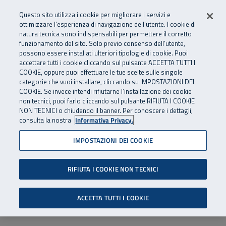
Numero Verde
800 810 810
.
Vai al menu principale
Vai al contenuto principale
Vai al Footer
Questo sito utilizza i cookie per migliorare i servizi e
Da cellulare e dall’estero
06 45539607
ottimizzare l’esperienza di navigazione dell’utente. I cookie di
natura tecnica sono indispensabili per permettere il corretto
funzionamento del sito. Solo previo consenso dell’utente,
Apri cerca
Apr
SuperAbile - il Contact Center Inail per il mondo della disabilità
possono essere installati ulteriori tipologie di cookie. Puoi
Navigazione principale
accettare tutti i cookie cliccando sul pulsante ACCETTA TUTTI I
COOKIE, oppure puoi effettuare le tue scelte sulle singole
categorie che vuoi installare, cliccando su IMPOSTAZIONI DEI
COOKIE. Se invece intendi rifiutarne l’installazione dei cookie
non tecnici, puoi farlo cliccando sul pulsante RIFIUTA I COOKIE
NON TECNICI o chiudendo il banner. Per conoscere i dettagli,
consulta la nostra
Informativa Privacy.
IMPOSTAZIONI DEI COOKIE
RIFIUTA I COOKIE NON TECNICI
ACCETTA TUTTI I COOKIE