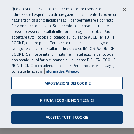
Numero Verde
800 810 810
.
Vai al menu principale
Vai al contenuto principale
Vai al Footer
Questo sito utilizza i cookie per migliorare i servizi e
Da cellulare e dall’estero
06 45539607
ottimizzare l’esperienza di navigazione dell’utente. I cookie di
natura tecnica sono indispensabili per permettere il corretto
funzionamento del sito. Solo previo consenso dell’utente,
Apri cerca
Apr
SuperAbile - il Contact Center Inail per il mondo della disabilità
possono essere installati ulteriori tipologie di cookie. Puoi
Navigazione principale
accettare tutti i cookie cliccando sul pulsante ACCETTA TUTTI I
COOKIE, oppure puoi effettuare le tue scelte sulle singole
categorie che vuoi installare, cliccando su IMPOSTAZIONI DEI
COOKIE. Se invece intendi rifiutarne l’installazione dei cookie
non tecnici, puoi farlo cliccando sul pulsante RIFIUTA I COOKIE
NON TECNICI o chiudendo il banner. Per conoscere i dettagli,
consulta la nostra
Informativa Privacy.
IMPOSTAZIONI DEI COOKIE
RIFIUTA I COOKIE NON TECNICI
ACCETTA TUTTI I COOKIE