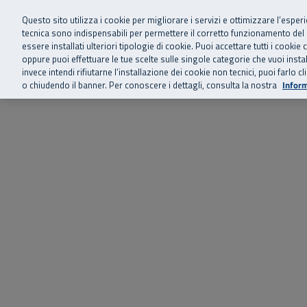
Siamo qui 
Vai al menu principale
Vai al contenuto principale
Vai al Footer
Questo sito utilizza i cookie per migliorare i servizi e ottimizzare l’esper
tecnica sono indispensabili per permettere il corretto funzionamento del
essere installati ulteriori tipologie di cookie. Puoi accettare tutti i cook
Home
Chi siamo
Storie, news 
SuperAbile - il Contact Center Inail per il mondo della disabilità
oppure puoi effettuare le tue scelte sulle singole categorie che vuoi ins
invece intendi rifiutarne l’installazione dei cookie non tecnici, puoi farl
o chiudendo il banner. Per conoscere i dettagli, consulta la nostra
Inform