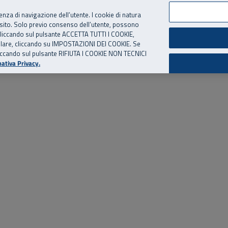
per te, chiamaci.
Numero Verde
800 810 810
.
Da cellulare e dall’estero
06 
ienza di navigazione dell’utente. I cookie di natura
 sito. Solo previo consenso dell’utente, possono
ie cliccando sul pulsante ACCETTA TUTTI I COOKIE,
ed eventi
Risorse utili
Supporto
tallare, cliccando su IMPOSTAZIONI DEI COOKIE. Se
o cliccando sul pulsante RIFIUTA I COOKIE NON TECNICI
ativa Privacy.