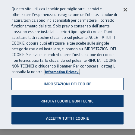
Numero Verde
800 810 810
.
Vai al menu principale
Vai al contenuto principale
Vai al Footer
Questo sito utilizza i cookie per migliorare i servizi e
Da cellulare e dall’estero
06 45539607
ottimizzare l’esperienza di navigazione dell’utente. I cookie di
natura tecnica sono indispensabili per permettere il corretto
funzionamento del sito. Solo previo consenso dell’utente,
Apri cerca
Apr
SuperAbile - il Contact Center Inail per il mondo della disabilità
possono essere installati ulteriori tipologie di cookie. Puoi
Navigazione principale
accettare tutti i cookie cliccando sul pulsante ACCETTA TUTTI I
COOKIE, oppure puoi effettuare le tue scelte sulle singole
categorie che vuoi installare, cliccando su IMPOSTAZIONI DEI
COOKIE. Se invece intendi rifiutarne l’installazione dei cookie
non tecnici, puoi farlo cliccando sul pulsante RIFIUTA I COOKIE
NON TECNICI o chiudendo il banner. Per conoscere i dettagli,
consulta la nostra
Informativa Privacy.
IMPOSTAZIONI DEI COOKIE
RIFIUTA I COOKIE NON TECNICI
ACCETTA TUTTI I COOKIE