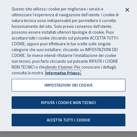
Numero Verde
800 810 810
.
Vai al menu principale
Vai al contenuto principale
Vai al Footer
Questo sito utilizza i cookie per migliorare i servizi e
Da cellulare e dall’estero
06 45539607
ottimizzare l’esperienza di navigazione dell’utente. I cookie di
natura tecnica sono indispensabili per permettere il corretto
funzionamento del sito. Solo previo consenso dell’utente,
Apri cerca
Apr
SuperAbile - il Contact Center Inail per il mondo della disabilità
possono essere installati ulteriori tipologie di cookie. Puoi
Navigazione principale
accettare tutti i cookie cliccando sul pulsante ACCETTA TUTTI I
COOKIE, oppure puoi effettuare le tue scelte sulle singole
categorie che vuoi installare, cliccando su IMPOSTAZIONI DEI
COOKIE. Se invece intendi rifiutarne l’installazione dei cookie
non tecnici, puoi farlo cliccando sul pulsante RIFIUTA I COOKIE
NON TECNICI o chiudendo il banner. Per conoscere i dettagli,
consulta la nostra
Informativa Privacy.
IMPOSTAZIONI DEI COOKIE
RIFIUTA I COOKIE NON TECNICI
ACCETTA TUTTI I COOKIE