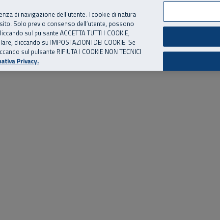
per te, chiamaci.
Numero Verde
800 810 810
.
Da cellulare e dall’estero
06 
ienza di navigazione dell’utente. I cookie di natura
 sito. Solo previo consenso dell’utente, possono
ie cliccando sul pulsante ACCETTA TUTTI I COOKIE,
ed eventi
Risorse utili
Supporto
tallare, cliccando su IMPOSTAZIONI DEI COOKIE. Se
o cliccando sul pulsante RIFIUTA I COOKIE NON TECNICI
ativa Privacy.