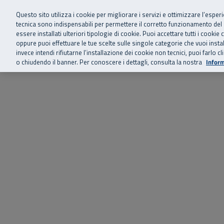
Siamo qui 
Vai al menu principale
Vai al contenuto principale
Vai al Footer
Questo sito utilizza i cookie per migliorare i servizi e ottimizzare l’esper
tecnica sono indispensabili per permettere il corretto funzionamento del
essere installati ulteriori tipologie di cookie. Puoi accettare tutti i cook
Home
Chi siamo
Storie, news 
SuperAbile - il Contact Center Inail per il mondo della disabilità
oppure puoi effettuare le tue scelte sulle singole categorie che vuoi ins
invece intendi rifiutarne l’installazione dei cookie non tecnici, puoi farl
o chiudendo il banner. Per conoscere i dettagli, consulta la nostra
Inform