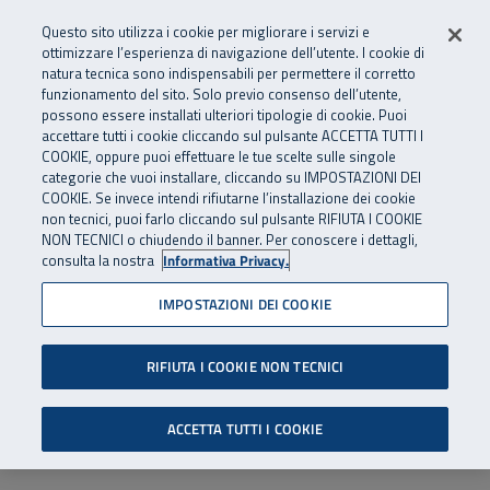
Numero Verde
800 810 810
.
Vai al menu principale
Vai al contenuto principale
Vai al Footer
Questo sito utilizza i cookie per migliorare i servizi e
Da cellulare e dall’estero
06 45539607
ottimizzare l’esperienza di navigazione dell’utente. I cookie di
natura tecnica sono indispensabili per permettere il corretto
funzionamento del sito. Solo previo consenso dell’utente,
Apri cerca
Apr
SuperAbile - il Contact Center Inail per il mondo della disabilità
possono essere installati ulteriori tipologie di cookie. Puoi
Navigazione principale
accettare tutti i cookie cliccando sul pulsante ACCETTA TUTTI I
COOKIE, oppure puoi effettuare le tue scelte sulle singole
categorie che vuoi installare, cliccando su IMPOSTAZIONI DEI
COOKIE. Se invece intendi rifiutarne l’installazione dei cookie
non tecnici, puoi farlo cliccando sul pulsante RIFIUTA I COOKIE
NON TECNICI o chiudendo il banner. Per conoscere i dettagli,
consulta la nostra
Informativa Privacy.
IMPOSTAZIONI DEI COOKIE
RIFIUTA I COOKIE NON TECNICI
ACCETTA TUTTI I COOKIE