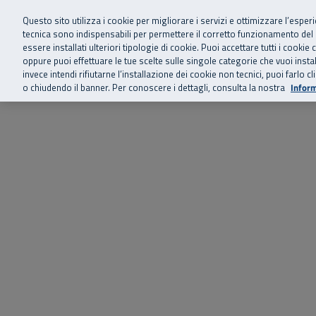
Siamo qui 
Vai al menu principale
Vai al contenuto principale
Vai al Footer
Questo sito utilizza i cookie per migliorare i servizi e ottimizzare l’esper
tecnica sono indispensabili per permettere il corretto funzionamento del
essere installati ulteriori tipologie di cookie. Puoi accettare tutti i cook
Home
Chi siamo
Storie, news 
SuperAbile - il Contact Center Inail per il mondo della disabilità
oppure puoi effettuare le tue scelte sulle singole categorie che vuoi ins
invece intendi rifiutarne l’installazione dei cookie non tecnici, puoi farl
o chiudendo il banner. Per conoscere i dettagli, consulta la nostra
Inform