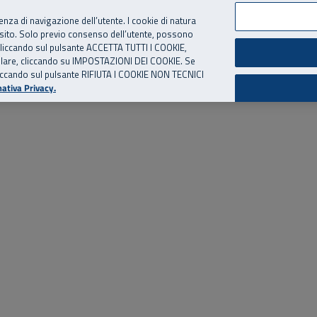
per te, chiamaci.
Numero Verde
800 810 810
.
Da cellulare e dall’estero
06 
ienza di navigazione dell’utente. I cookie di natura
 sito. Solo previo consenso dell’utente, possono
ie cliccando sul pulsante ACCETTA TUTTI I COOKIE,
ed eventi
Risorse utili
Supporto
tallare, cliccando su IMPOSTAZIONI DEI COOKIE. Se
o cliccando sul pulsante RIFIUTA I COOKIE NON TECNICI
ativa Privacy.