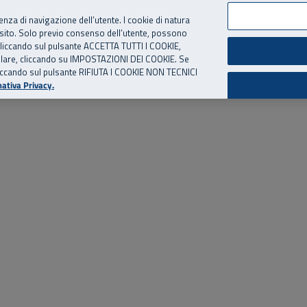
per te, chiamaci.
Numero Verde
800 810 810
.
Da cellulare e dall’estero
06 
ienza di navigazione dell’utente. I cookie di natura
 sito. Solo previo consenso dell’utente, possono
ie cliccando sul pulsante ACCETTA TUTTI I COOKIE,
ed eventi
Risorse utili
Supporto
tallare, cliccando su IMPOSTAZIONI DEI COOKIE. Se
o cliccando sul pulsante RIFIUTA I COOKIE NON TECNICI
ativa Privacy.