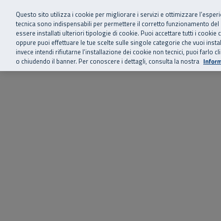
Siamo qui 
Vai al menu principale
Vai al contenuto principale
Vai al Footer
Questo sito utilizza i cookie per migliorare i servizi e ottimizzare l’esper
tecnica sono indispensabili per permettere il corretto funzionamento del
essere installati ulteriori tipologie di cookie. Puoi accettare tutti i cook
Home
Chi siamo
Storie, news 
SuperAbile - il Contact Center Inail per il mondo della disabilità
oppure puoi effettuare le tue scelte sulle singole categorie che vuoi ins
invece intendi rifiutarne l’installazione dei cookie non tecnici, puoi farl
o chiudendo il banner. Per conoscere i dettagli, consulta la nostra
Inform