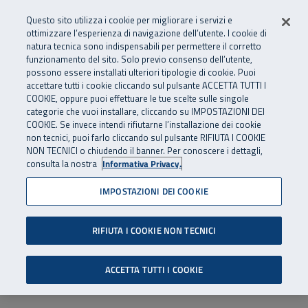
Numero Verde
800 810 810
.
Vai al menu principale
Vai al contenuto principale
Vai al Footer
Questo sito utilizza i cookie per migliorare i servizi e
Da cellulare e dall’estero
06 45539607
ottimizzare l’esperienza di navigazione dell’utente. I cookie di
natura tecnica sono indispensabili per permettere il corretto
funzionamento del sito. Solo previo consenso dell’utente,
Apri cerca
Apr
SuperAbile - il Contact Center Inail per il mondo della disabilità
possono essere installati ulteriori tipologie di cookie. Puoi
Navigazione principale
accettare tutti i cookie cliccando sul pulsante ACCETTA TUTTI I
COOKIE, oppure puoi effettuare le tue scelte sulle singole
categorie che vuoi installare, cliccando su IMPOSTAZIONI DEI
COOKIE. Se invece intendi rifiutarne l’installazione dei cookie
non tecnici, puoi farlo cliccando sul pulsante RIFIUTA I COOKIE
NON TECNICI o chiudendo il banner. Per conoscere i dettagli,
consulta la nostra
Informativa Privacy.
IMPOSTAZIONI DEI COOKIE
RIFIUTA I COOKIE NON TECNICI
ACCETTA TUTTI I COOKIE