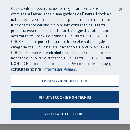
Numero Verde
800 810 810
.
Vai al menu principale
Vai al contenuto principale
Vai al Footer
Questo sito utilizza i cookie per migliorare i servizi e
Da cellulare e dall’estero
06 45539607
ottimizzare l’esperienza di navigazione dell’utente. I cookie di
natura tecnica sono indispensabili per permettere il corretto
funzionamento del sito. Solo previo consenso dell’utente,
Apri cerca
Apr
SuperAbile - il Contact Center Inail per il mondo della disabilità
possono essere installati ulteriori tipologie di cookie. Puoi
Navigazione principale
accettare tutti i cookie cliccando sul pulsante ACCETTA TUTTI I
COOKIE, oppure puoi effettuare le tue scelte sulle singole
categorie che vuoi installare, cliccando su IMPOSTAZIONI DEI
COOKIE. Se invece intendi rifiutarne l’installazione dei cookie
non tecnici, puoi farlo cliccando sul pulsante RIFIUTA I COOKIE
NON TECNICI o chiudendo il banner. Per conoscere i dettagli,
consulta la nostra
Informativa Privacy.
IMPOSTAZIONI DEI COOKIE
RIFIUTA I COOKIE NON TECNICI
ACCETTA TUTTI I COOKIE