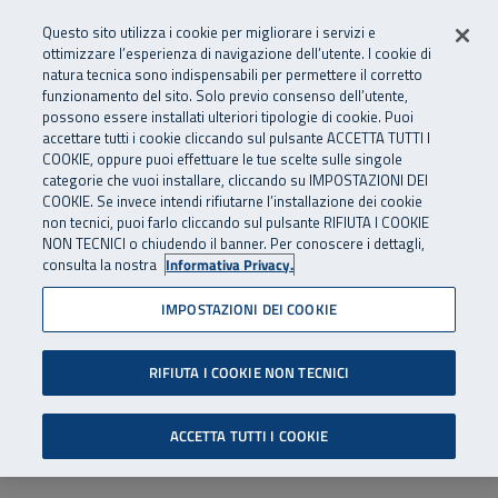
Numero Verde
800 810 810
.
Vai al menu principale
Vai al contenuto principale
Vai al Footer
Questo sito utilizza i cookie per migliorare i servizi e
Da cellulare e dall’estero
06 45539607
ottimizzare l’esperienza di navigazione dell’utente. I cookie di
natura tecnica sono indispensabili per permettere il corretto
funzionamento del sito. Solo previo consenso dell’utente,
Apri cerca
Apr
SuperAbile - il Contact Center Inail per il mondo della disabilità
possono essere installati ulteriori tipologie di cookie. Puoi
Navigazione principale
accettare tutti i cookie cliccando sul pulsante ACCETTA TUTTI I
COOKIE, oppure puoi effettuare le tue scelte sulle singole
categorie che vuoi installare, cliccando su IMPOSTAZIONI DEI
COOKIE. Se invece intendi rifiutarne l’installazione dei cookie
non tecnici, puoi farlo cliccando sul pulsante RIFIUTA I COOKIE
NON TECNICI o chiudendo il banner. Per conoscere i dettagli,
consulta la nostra
Informativa Privacy.
IMPOSTAZIONI DEI COOKIE
RIFIUTA I COOKIE NON TECNICI
ACCETTA TUTTI I COOKIE