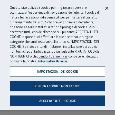
Numero Verde
800 810 810
.
Vai al menu principale
Vai al contenuto principale
Vai al Footer
Questo sito utilizza i cookie per migliorare i servizi e
Da cellulare e dall’estero
06 45539607
ottimizzare l’esperienza di navigazione dell’utente. I cookie di
natura tecnica sono indispensabili per permettere il corretto
funzionamento del sito. Solo previo consenso dell’utente,
Apri cerca
Apr
SuperAbile - il Contact Center Inail per il mondo della disabilità
possono essere installati ulteriori tipologie di cookie. Puoi
Navigazione principale
accettare tutti i cookie cliccando sul pulsante ACCETTA TUTTI I
COOKIE, oppure puoi effettuare le tue scelte sulle singole
categorie che vuoi installare, cliccando su IMPOSTAZIONI DEI
COOKIE. Se invece intendi rifiutarne l’installazione dei cookie
non tecnici, puoi farlo cliccando sul pulsante RIFIUTA I COOKIE
NON TECNICI o chiudendo il banner. Per conoscere i dettagli,
consulta la nostra
Informativa Privacy.
IMPOSTAZIONI DEI COOKIE
RIFIUTA I COOKIE NON TECNICI
ACCETTA TUTTI I COOKIE