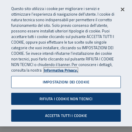
Numero Verde
800 810 810
.
Vai al menu principale
Vai al contenuto principale
Vai al Footer
Questo sito utilizza i cookie per migliorare i servizi e
Da cellulare e dall’estero
06 45539607
ottimizzare l’esperienza di navigazione dell’utente. I cookie di
natura tecnica sono indispensabili per permettere il corretto
funzionamento del sito. Solo previo consenso dell’utente,
Apri cerca
Apr
SuperAbile - il Contact Center Inail per il mondo della disabilità
possono essere installati ulteriori tipologie di cookie. Puoi
Navigazione principale
accettare tutti i cookie cliccando sul pulsante ACCETTA TUTTI I
COOKIE, oppure puoi effettuare le tue scelte sulle singole
categorie che vuoi installare, cliccando su IMPOSTAZIONI DEI
COOKIE. Se invece intendi rifiutarne l’installazione dei cookie
non tecnici, puoi farlo cliccando sul pulsante RIFIUTA I COOKIE
NON TECNICI o chiudendo il banner. Per conoscere i dettagli,
consulta la nostra
Informativa Privacy.
IMPOSTAZIONI DEI COOKIE
RIFIUTA I COOKIE NON TECNICI
ACCETTA TUTTI I COOKIE