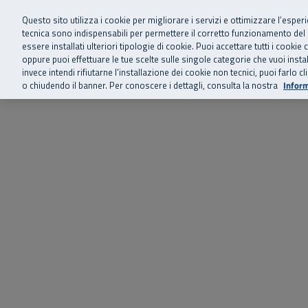
Siamo qui 
Vai al menu principale
Vai al contenuto principale
Vai al Footer
Questo sito utilizza i cookie per migliorare i servizi e ottimizzare l’esper
tecnica sono indispensabili per permettere il corretto funzionamento del
essere installati ulteriori tipologie di cookie. Puoi accettare tutti i cook
Home
Chi siamo
Storie, news 
SuperAbile - il Contact Center Inail per il mondo della disabilità
oppure puoi effettuare le tue scelte sulle singole categorie che vuoi ins
invece intendi rifiutarne l’installazione dei cookie non tecnici, puoi farl
o chiudendo il banner. Per conoscere i dettagli, consulta la nostra
Inform