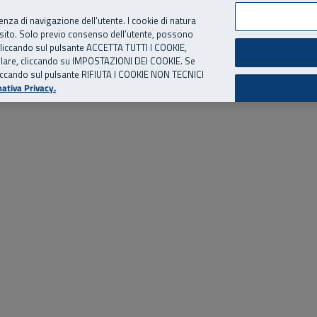
per te, chiamaci.
Numero Verde
800 810 810
.
Da cellulare e dall’estero
06 
ienza di navigazione dell’utente. I cookie di natura
 sito. Solo previo consenso dell’utente, possono
ie cliccando sul pulsante ACCETTA TUTTI I COOKIE,
ed eventi
Risorse utili
Supporto
tallare, cliccando su IMPOSTAZIONI DEI COOKIE. Se
o cliccando sul pulsante RIFIUTA I COOKIE NON TECNICI
ativa Privacy.