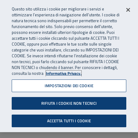
Numero Verde
800 810 810
.
Vai al menu principale
Vai al contenuto principale
Vai al Footer
Questo sito utilizza i cookie per migliorare i servizi e
Da cellulare e dall’estero
06 45539607
ottimizzare l’esperienza di navigazione dell’utente. I cookie di
natura tecnica sono indispensabili per permettere il corretto
funzionamento del sito. Solo previo consenso dell’utente,
Apri cerca
Apr
SuperAbile - il Contact Center Inail per il mondo della disabilità
possono essere installati ulteriori tipologie di cookie. Puoi
Navigazione principale
accettare tutti i cookie cliccando sul pulsante ACCETTA TUTTI I
COOKIE, oppure puoi effettuare le tue scelte sulle singole
categorie che vuoi installare, cliccando su IMPOSTAZIONI DEI
COOKIE. Se invece intendi rifiutarne l’installazione dei cookie
non tecnici, puoi farlo cliccando sul pulsante RIFIUTA I COOKIE
NON TECNICI o chiudendo il banner. Per conoscere i dettagli,
consulta la nostra
Informativa Privacy.
IMPOSTAZIONI DEI COOKIE
RIFIUTA I COOKIE NON TECNICI
ACCETTA TUTTI I COOKIE