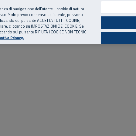
per te, chiamaci.
Numero Verde
800 810 810
.
Da cellulare e dall’estero
06 
ienza di navigazione dell’utente. I cookie di natura
 sito. Solo previo consenso dell’utente, possono
ie cliccando sul pulsante ACCETTA TUTTI I COOKIE,
ed eventi
Risorse utili
Supporto
tallare, cliccando su IMPOSTAZIONI DEI COOKIE. Se
o cliccando sul pulsante RIFIUTA I COOKIE NON TECNICI
ativa Privacy.