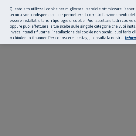
Siamo qui 
Vai al menu principale
Vai al contenuto principale
Vai al Footer
Questo sito utilizza i cookie per migliorare i servizi e ottimizzare l’esper
tecnica sono indispensabili per permettere il corretto funzionamento del
essere installati ulteriori tipologie di cookie. Puoi accettare tutti i cook
Home
Chi siamo
Storie, news 
SuperAbile - il Contact Center Inail per il mondo della disabilità
oppure puoi effettuare le tue scelte sulle singole categorie che vuoi ins
invece intendi rifiutarne l’installazione dei cookie non tecnici, puoi farl
o chiudendo il banner. Per conoscere i dettagli, consulta la nostra
Inform