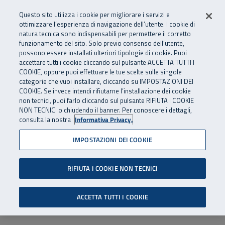
Numero Verde
800 810 810
.
Vai al menu principale
Vai al contenuto principale
Vai al Footer
Questo sito utilizza i cookie per migliorare i servizi e
Da cellulare e dall’estero
06 45539607
ottimizzare l’esperienza di navigazione dell’utente. I cookie di
natura tecnica sono indispensabili per permettere il corretto
funzionamento del sito. Solo previo consenso dell’utente,
Apri cerca
Apr
SuperAbile - il Contact Center Inail per il mondo della disabilità
possono essere installati ulteriori tipologie di cookie. Puoi
Navigazione principale
accettare tutti i cookie cliccando sul pulsante ACCETTA TUTTI I
COOKIE, oppure puoi effettuare le tue scelte sulle singole
categorie che vuoi installare, cliccando su IMPOSTAZIONI DEI
COOKIE. Se invece intendi rifiutarne l’installazione dei cookie
non tecnici, puoi farlo cliccando sul pulsante RIFIUTA I COOKIE
NON TECNICI o chiudendo il banner. Per conoscere i dettagli,
consulta la nostra
Informativa Privacy.
IMPOSTAZIONI DEI COOKIE
RIFIUTA I COOKIE NON TECNICI
ACCETTA TUTTI I COOKIE