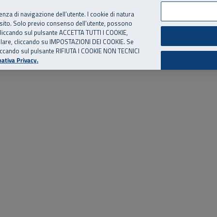
per te, chiamaci.
Numero Verde
800 810 810
.
Da cellulare e dall’estero
06 
ienza di navigazione dell’utente. I cookie di natura
 sito. Solo previo consenso dell’utente, possono
ie cliccando sul pulsante ACCETTA TUTTI I COOKIE,
ed eventi
Risorse utili
Supporto
tallare, cliccando su IMPOSTAZIONI DEI COOKIE. Se
o cliccando sul pulsante RIFIUTA I COOKIE NON TECNICI
ativa Privacy.