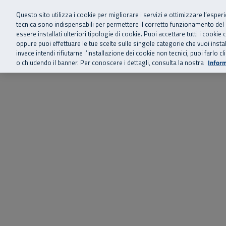
Siamo qui 
Vai al menu principale
Vai al contenuto principale
Vai al Footer
Questo sito utilizza i cookie per migliorare i servizi e ottimizzare l’esper
tecnica sono indispensabili per permettere il corretto funzionamento del
essere installati ulteriori tipologie di cookie. Puoi accettare tutti i cook
Home
Chi siamo
Storie, news 
SuperAbile - il Contact Center Inail per il mondo della disabilità
oppure puoi effettuare le tue scelte sulle singole categorie che vuoi ins
invece intendi rifiutarne l’installazione dei cookie non tecnici, puoi farl
o chiudendo il banner. Per conoscere i dettagli, consulta la nostra
Inform