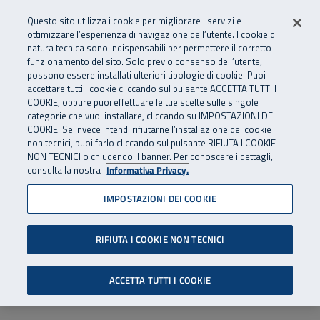
Numero Verde
800 810 810
.
Vai al menu principale
Vai al contenuto principale
Vai al Footer
Questo sito utilizza i cookie per migliorare i servizi e
Da cellulare e dall’estero
06 45539607
ottimizzare l’esperienza di navigazione dell’utente. I cookie di
natura tecnica sono indispensabili per permettere il corretto
funzionamento del sito. Solo previo consenso dell’utente,
Apri cerca
Apr
SuperAbile - il Contact Center Inail per il mondo della disabilità
possono essere installati ulteriori tipologie di cookie. Puoi
Navigazione principale
accettare tutti i cookie cliccando sul pulsante ACCETTA TUTTI I
COOKIE, oppure puoi effettuare le tue scelte sulle singole
categorie che vuoi installare, cliccando su IMPOSTAZIONI DEI
COOKIE. Se invece intendi rifiutarne l’installazione dei cookie
non tecnici, puoi farlo cliccando sul pulsante RIFIUTA I COOKIE
NON TECNICI o chiudendo il banner. Per conoscere i dettagli,
consulta la nostra
Informativa Privacy.
IMPOSTAZIONI DEI COOKIE
RIFIUTA I COOKIE NON TECNICI
ACCETTA TUTTI I COOKIE