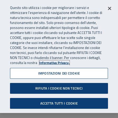
Numero Verde
800 810 810
.
Vai al menu principale
Vai al contenuto principale
Vai al Footer
Questo sito utilizza i cookie per migliorare i servizi e
Da cellulare e dall’estero
06 45539607
ottimizzare l’esperienza di navigazione dell’utente. I cookie di
natura tecnica sono indispensabili per permettere il corretto
funzionamento del sito. Solo previo consenso dell’utente,
Apri cerca
Apr
SuperAbile - il Contact Center Inail per il mondo della disabilità
possono essere installati ulteriori tipologie di cookie. Puoi
Navigazione principale
accettare tutti i cookie cliccando sul pulsante ACCETTA TUTTI I
COOKIE, oppure puoi effettuare le tue scelte sulle singole
categorie che vuoi installare, cliccando su IMPOSTAZIONI DEI
COOKIE. Se invece intendi rifiutarne l’installazione dei cookie
non tecnici, puoi farlo cliccando sul pulsante RIFIUTA I COOKIE
NON TECNICI o chiudendo il banner. Per conoscere i dettagli,
consulta la nostra
Informativa Privacy.
IMPOSTAZIONI DEI COOKIE
RIFIUTA I COOKIE NON TECNICI
ACCETTA TUTTI I COOKIE