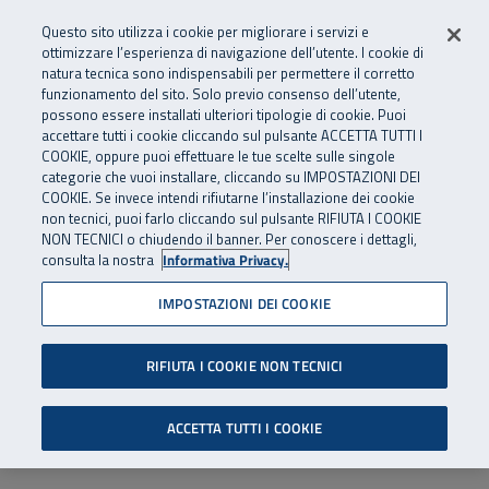
Numero Verde
800 810 810
.
Vai al menu principale
Vai al contenuto principale
Vai al Footer
Questo sito utilizza i cookie per migliorare i servizi e
Da cellulare e dall’estero
06 45539607
ottimizzare l’esperienza di navigazione dell’utente. I cookie di
natura tecnica sono indispensabili per permettere il corretto
funzionamento del sito. Solo previo consenso dell’utente,
Apri cerca
Apr
SuperAbile - il Contact Center Inail per il mondo della disabilità
possono essere installati ulteriori tipologie di cookie. Puoi
Navigazione principale
accettare tutti i cookie cliccando sul pulsante ACCETTA TUTTI I
COOKIE, oppure puoi effettuare le tue scelte sulle singole
categorie che vuoi installare, cliccando su IMPOSTAZIONI DEI
COOKIE. Se invece intendi rifiutarne l’installazione dei cookie
non tecnici, puoi farlo cliccando sul pulsante RIFIUTA I COOKIE
NON TECNICI o chiudendo il banner. Per conoscere i dettagli,
consulta la nostra
Informativa Privacy.
IMPOSTAZIONI DEI COOKIE
RIFIUTA I COOKIE NON TECNICI
ACCETTA TUTTI I COOKIE