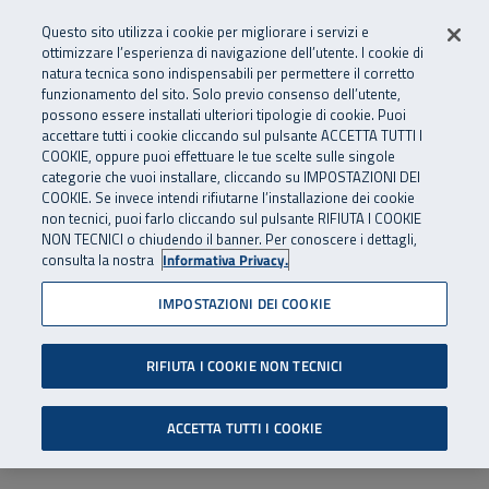
Numero Verde
800 810 810
.
Vai al menu principale
Vai al contenuto principale
Vai al Footer
Questo sito utilizza i cookie per migliorare i servizi e
Da cellulare e dall’estero
06 45539607
ottimizzare l’esperienza di navigazione dell’utente. I cookie di
natura tecnica sono indispensabili per permettere il corretto
funzionamento del sito. Solo previo consenso dell’utente,
Apri cerca
Apr
SuperAbile - il Contact Center Inail per il mondo della disabilità
possono essere installati ulteriori tipologie di cookie. Puoi
Navigazione principale
accettare tutti i cookie cliccando sul pulsante ACCETTA TUTTI I
COOKIE, oppure puoi effettuare le tue scelte sulle singole
categorie che vuoi installare, cliccando su IMPOSTAZIONI DEI
COOKIE. Se invece intendi rifiutarne l’installazione dei cookie
non tecnici, puoi farlo cliccando sul pulsante RIFIUTA I COOKIE
NON TECNICI o chiudendo il banner. Per conoscere i dettagli,
consulta la nostra
Informativa Privacy.
IMPOSTAZIONI DEI COOKIE
RIFIUTA I COOKIE NON TECNICI
ACCETTA TUTTI I COOKIE